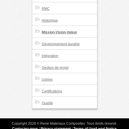
RMC
Historique
Mission-Vision-Valeur
Développement durable
Intégration
Gestion de projet
Usines
Certifications
Qualité
Copyright 2026 © René Materiaux Composites. Tous droits réservé.
Contactez-nous
|
Privacy statement
|
Terms of Use/Legal Notice