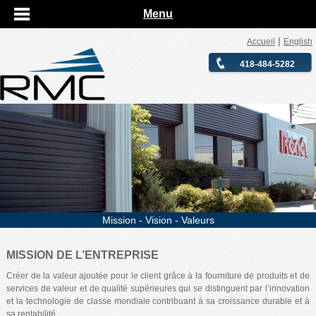
Menu
|
Accueil
English
418-484-5282
Mission - Vision - Valeurs
MISSION DE L’ENTREPRISE
Créer de la valeur ajoutée pour le client grâce à la fourniture de produits et de
services de valeur et de qualité supérieures qui se distinguent par l’innovation
et la technologie de classe mondiale contribuant à sa croissance durable et à
sa rentabilité.