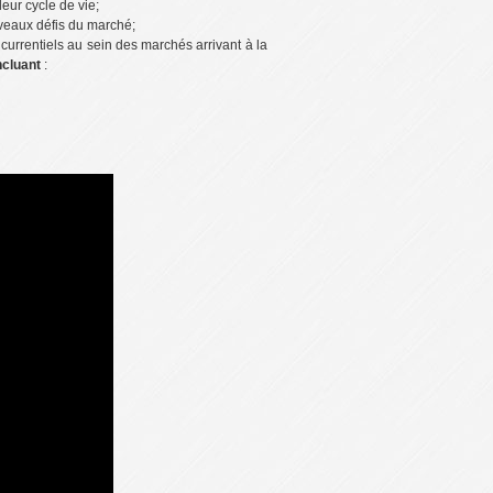
leur cycle de vie;
uveaux défis du marché;
currentiels au sein des marchés arrivant à la
ncluant
: