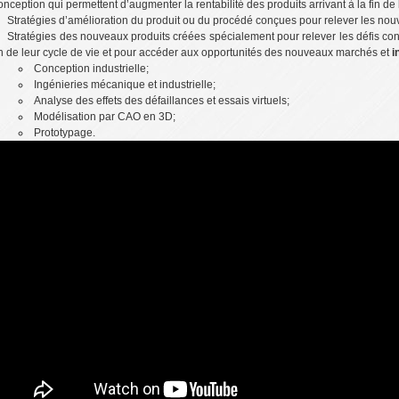
onception qui permettent d’augmenter la rentabilité des produits arrivant à la fin de 
Stratégies d’amélioration du produit ou du procédé conçues pour relever les no
Stratégies des nouveaux produits créées spécialement pour relever les défis con
in de leur cycle de vie et pour accéder aux opportunités des nouveaux marchés et
i
Conception industrielle;
Ingénieries mécanique et industrielle;
Analyse des effets des défaillances et essais virtuels;
Modélisation par CAO en 3D;
Prototypage.