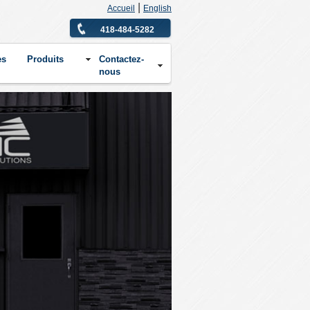
|
Accueil
English
418-484-5282
es
Produits
Contactez-
nous