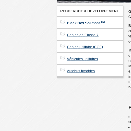
RECHERCHE & DÉVELOPPEMENT
G
G
TM
Black Box Solutions
B
c
Cabine de Classe 7
t
d
Cabine utilitaire (COE)
I
d
Véhicules utilitaires
e
l
Autobus hybrides
e
i
m
n
s