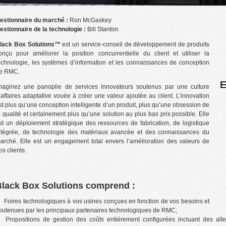
estionnaire du marché :
Ron McGaskey
estionnaire de la technologie :
Bill Stanton
lack Box Solutions™
est un service-conseil de développement de produits
onçu pour améliorer la position concurrentielle du client et utiliser la
echnologie, les systèmes d’information et les connaissances de conception
e RMC.
maginez une panoplie de services innovateurs soutenus par une culture
’affaires adaptative vouée à créer une valeur ajoutée au client. L’innovation
st plus qu’une conception intelligente d’un produit, plus qu’une obsession de
a qualité et certainement plus qu’une solution au plus bas prix possible. Elle
st un déploiement stratégique des ressources de fabrication, de logistique
ntégrée, de technologie des matériaux avancée et des connaissances du
arché. Elle est un engagement total envers l’amélioration des valeurs de
os clients.
Black Box Solutions comprend :
Foires technologiques à vos usines conçues en fonction de vos besoins et
outenues par les principaux partenaires technologiques de RMC;
Propositions de gestion des coûts entièrement configurées incluant des alt